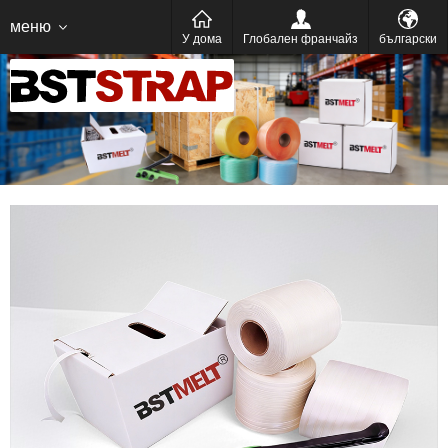
Український
русский
عربى
меню
У дома
Глобален франчайз
български