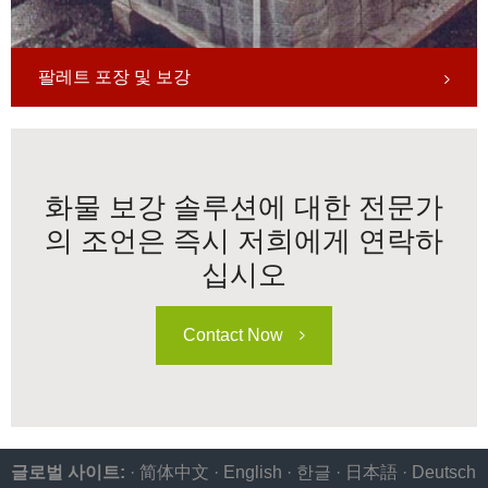
팔레트 포장 및 보강
화물 보강 솔루션에 대한 전문가
의 조언은 즉시 저희에게 연락하
십시오
Contact Now
글로벌 사이트:
·
简体中文
·
English
·
한글
·
日本語
·
Deutsch