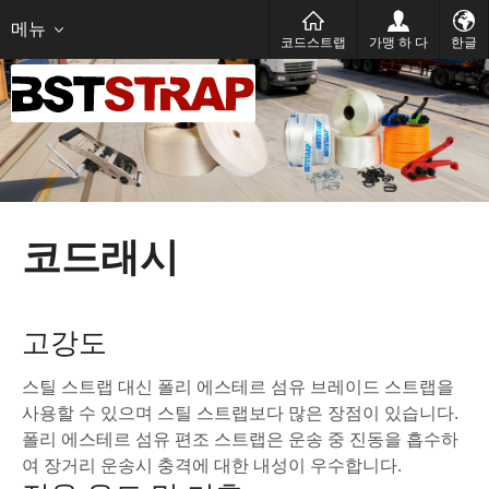
Український
русский
عربى
메뉴
코드스트랩
가맹 하 다
한글
코드래시
고강도
스틸 스트랩 대신 폴리 에스테르 섬유 브레이드 스트랩을
사용할 수 있으며 스틸 스트랩보다 많은 장점이 있습니다.
폴리 에스테르 섬유 편조 스트랩은 운송 중 진동을 흡수하
여 장거리 운송시 충격에 대한 내성이 우수합니다.