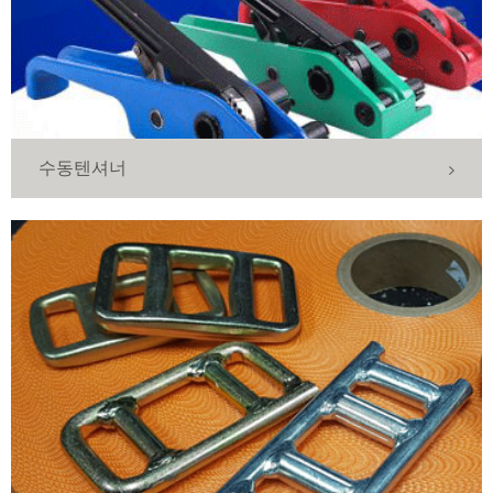
수동텐셔너