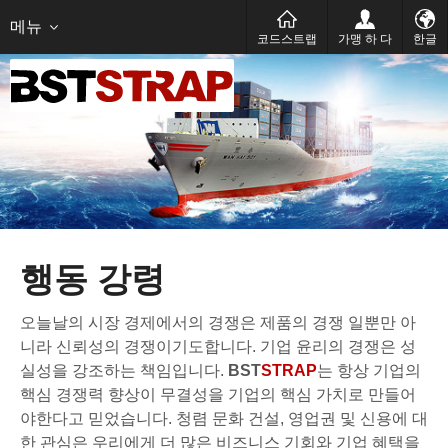
Український
русский
عربى
메뉴
코드스트랩
가맹 하 다
한글
행동 강령
오늘날의 시장 경제에서의 경쟁은 제품의 경쟁 일뿐만 아
니라 신뢰성의 경쟁이기도합니다. 기업 윤리의 경쟁은 성
실성을 강조하는 책임입니다.
BST
STRAP
는 항상 기업의
핵심 경쟁력 향상이 무결성을 기업의 핵심 가치로 만들어
야한다고 믿었습니다. 청렴 문화 건설, 영업권 및 신용에 대
한 관심은 우리에게 더 많은 비즈니스 기회와 기업 혜택을