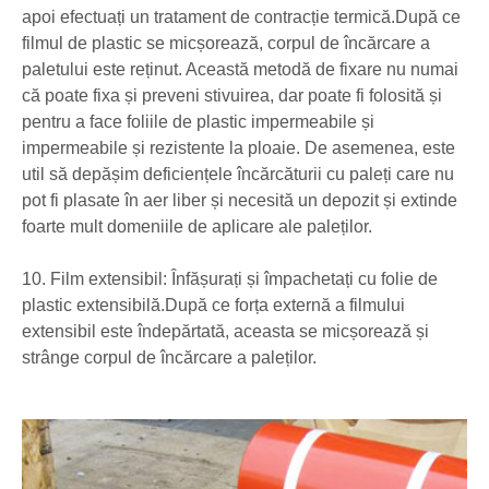
apoi efectuați un tratament de contracție termică.După ce
filmul de plastic se micșorează, corpul de încărcare a
paletului este reținut. Această metodă de fixare nu numai
că poate fixa și preveni stivuirea, dar poate fi folosită și
pentru a face foliile de plastic impermeabile și
impermeabile și rezistente la ploaie. De asemenea, este
util să depășim deficiențele încărcăturii cu paleți care nu
pot fi plasate în aer liber și necesită un depozit și extinde
foarte mult domeniile de aplicare ale paleților.
10. Film extensibil: Înfășurați și împachetați cu folie de
plastic extensibilă.După ce forța externă a filmului
extensibil este îndepărtată, aceasta se micșorează și
strânge corpul de încărcare a paleților.