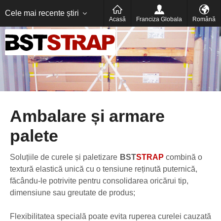
Український
русский
عربى
Cele mai recente știri
Acasă
Franciza Globala
Română
Ambalare și armare
palete
Soluțiile de curele și paletizare
BST
STRAP
combină o
textură elastică unică cu o tensiune reținută puternică,
făcându-le potrivite pentru consolidarea oricărui tip,
dimensiune sau greutate de produs;
Flexibilitatea specială poate evita ruperea curelei cauzată