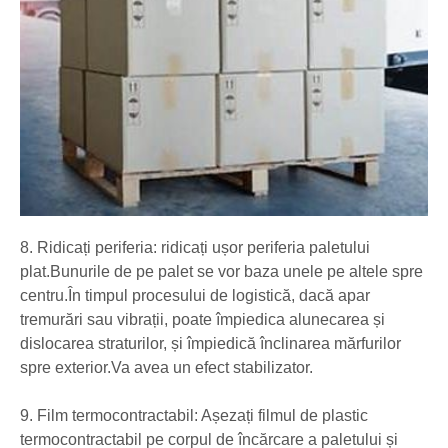
8. Ridicați periferia: ridicați ușor periferia paletului
plat.Bunurile de pe palet se vor baza unele pe altele spre
centru.În timpul procesului de logistică, dacă apar
tremurări sau vibrații, poate împiedica alunecarea și
dislocarea straturilor, și împiedică înclinarea mărfurilor
spre exterior.Va avea un efect stabilizator.
9. Film termocontractabil: Așezați filmul de plastic
termocontractabil pe corpul de încărcare a paletului și