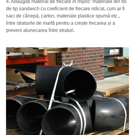
4. Adăugați material de frecare în mijloc: materiale din foi
de tip sandwich cu coeficient de frecare ridicat, cum ar fi
saci de cânepă, carton, materiale plastice spumă etc.,
între straturile de marfă pentru a crește frecarea și a
preveni alunecarea între straturi.