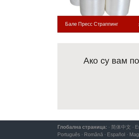
Бале Пресс Страппинг
Ако су вам п
Глобална страница:
·
简体中文
·
E
Português
·
Română
·
Español
·
Mag