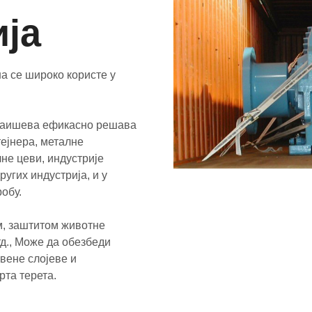
ја
а се широко користе у
 каишева ефикасно решава
тејнера, металне
чне цеви, индустрије
ругих индустрија, и у
обу.
м, заштитом животне
д., Може да обезбеди
вене слојеве и
рта терета.