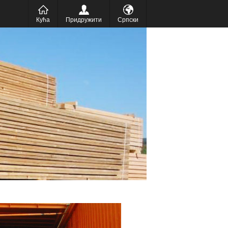
عر
Кућа
Придружити
Српски