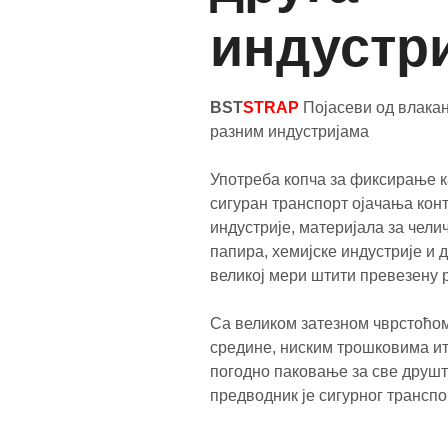
индустри
BST
STRAP
Појасеви од влакан
разним индустријама
Употреба копча за фиксирање
сигуран транспорт ојачања кон
индустрије, материјала за чели
папира, хемијске индустрије и д
великој мери штити превезену р
Са великом затезном чврстоћо
средине, ниским трошковима ит
погодно паковање за све друшт
предводник је сигурног транспо