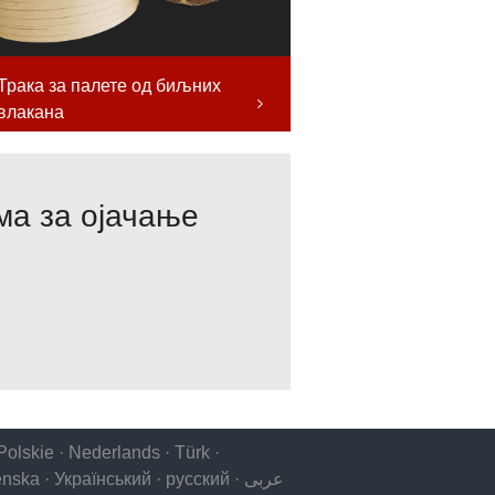
Трака за палете од биљних
влакана
ма за ојачање
Polskie
·
Nederlands
·
Türk
·
enska
·
Український
·
русский
·
عربى