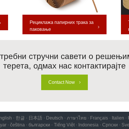
Рециклажа папирних трака за
паковање
отребни стручни савети о решењи
терета, одмах нас контактирајте
Contact Now
nglish
·
한글
·
日本語
·
Deutsch
·
ภาษาไทย
·
Français
·
Italien
·
yar
·
čeština
·
български
·
Tiếng Việt
·
Indonesia
·
Српски
·
Sv