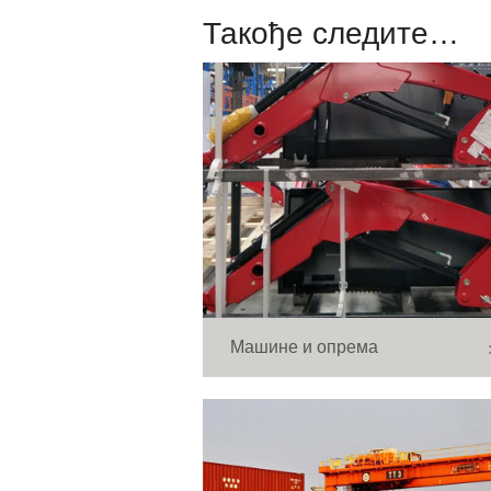
Такође следите…
Машине и опрема