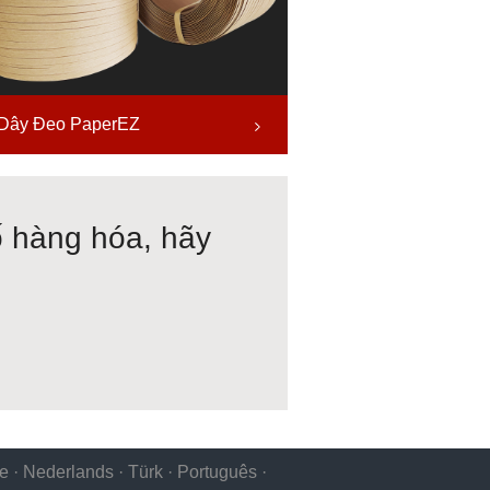
Dây Đeo PaperEZ
ố hàng hóa, hãy
ie
·
Nederlands
·
Türk
·
Português
·