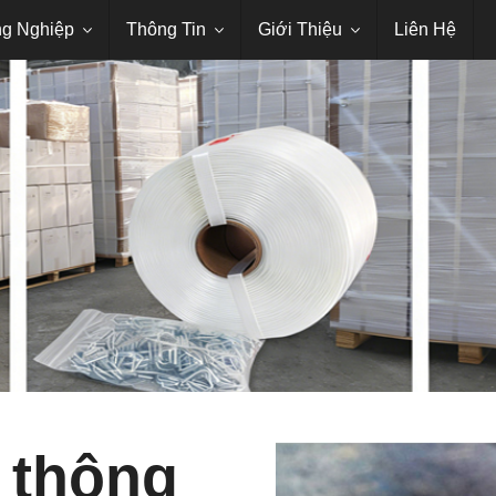
русский
بى
ành Khác
Trừ
Tin Tức
g Nghiệp
Thông Tin
Giới Thiệu
Liên Hệ
 thông