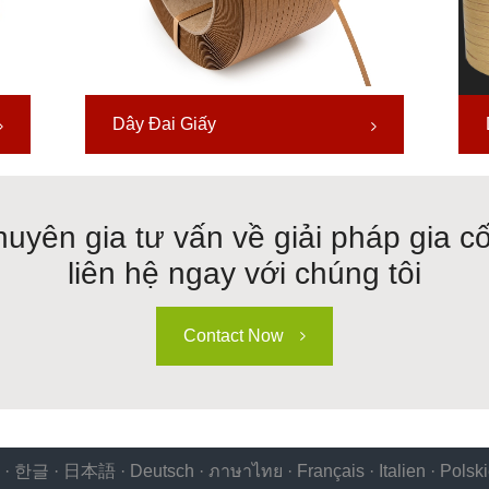
Dây Đai Giấy
uyên gia tư vấn về giải pháp gia c
liên hệ ngay với chúng tôi
Contact Now
·
한글
·
日本語
·
Deutsch
·
ภาษาไทย
·
Français
·
Italien
·
Polsk