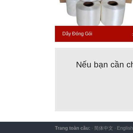
Dây Đóng Gói
Nếu bạn cần ch
Trang toàn cầu:
·
简体中文
·
English